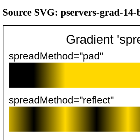
Source SVG: pservers-grad-14-
Gradient 'sp
spreadMethod="pad"
spreadMethod="reflect"