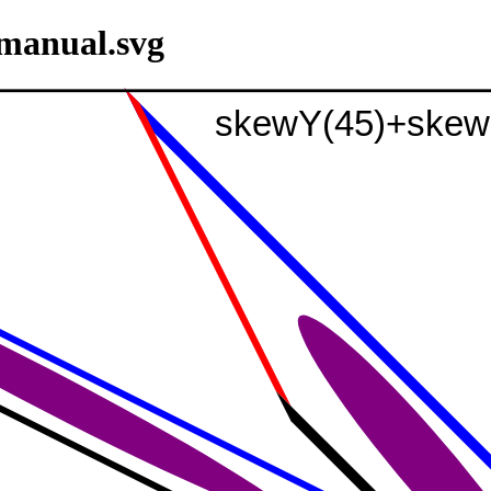
-manual.svg
skewY(45)+skew