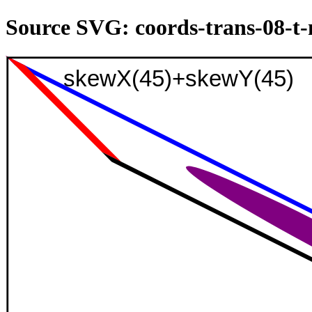
Source SVG: coords-trans-08-t
skewX(45)+skewY(45)