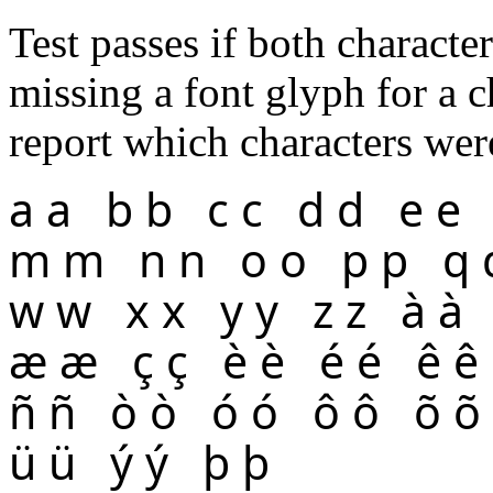
Test passes if both characte
missing a font glyph for a ch
report which characters wer
a a
b b
c c
d d
e e
m m
n n
o o
p p
q 
w w
x x
y y
z z
à à
æ æ
ç ç
è è
é é
ê ê
ñ ñ
ò ò
ó ó
ô ô
õ õ
ü ü
ý ý
þ þ